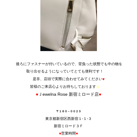
後ろにファスナーが付いているので、背負った状態でも中の物を
取り出せるようになっていてとても便利です！
是非、店頭で実際に合わせてみてください
♥
皆様のご来店心よりお待ちしております
☆
Ｊewelna Rose 新宿ミロード店
♥
♥
〒１６０－００２３
東京都新宿区西新宿１-１-３
新宿ミロード３Ｆ
営業時間
♥
♥