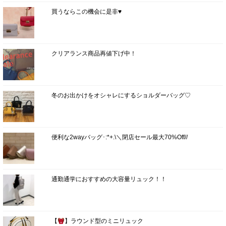
買うならこの機会に是非♥
クリアランス商品再値下げ中！
冬のお出かけをオシャレにするショルダーバッグ♡
便利な2wayバッグ･:*+.\＼閉店セール最大70%Off//
通勤通学におすすめの大容量リュック！！
【
】ラウンド型のミニリュック