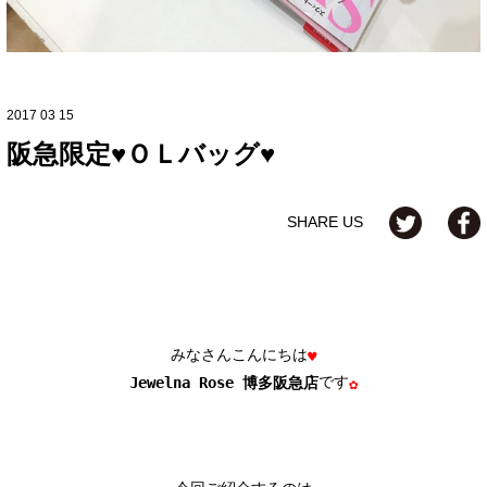
2017 03 15
阪急限定♥ＯＬバッグ♥
SHARE US
みなさんこんにちは
♥
です
Jewelna Rose 博多阪急店
✿