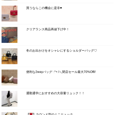
買うならこの機会に是非♥
クリアランス商品再値下げ中！
冬のお出かけをオシャレにするショルダーバッグ♡
便利な2wayバッグ･:*+.\＼閉店セール最大70%Off//
通勤通学におすすめの大容量リュック！！
【
】ラウンド型のミニリュック