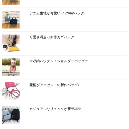
デニム生地が可愛い♡２wayバッグ
可愛さ満点♡新作カゴバッグ
☆収納バツグン！ショルダーバッグ☆
花柄がアクセントの新作バッグ♪
カジュアルなリュックが新登場☆