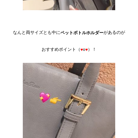
なんと両サイズとも中に
があるのが
ペットボトルホルダー
おすすめポイント（
o
）！
♥
♥