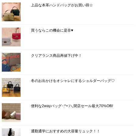
上品な本革ハンドバッグがお買い得☆
買うならこの機会に是非♥
クリアランス商品再値下げ中！
冬のお出かけをオシャレにするショルダーバッグ♡
便利な2wayバッグ･:*+.\＼閉店セール最大70%Off//
通勤通学におすすめの大容量リュック！！