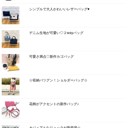
シンプルで大人かわいいレザーバッグ♥
デニム生地が可愛い♡２wayバッグ
可愛さ満点♡新作カゴバッグ
☆収納バツグン！ショルダーバッグ☆
花柄がアクセントの新作バッグ♪
カジュアルなリュックが新登場☆