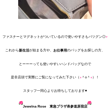
ファスナーとマグネットがついているので使いやすさもバツグン◎
♥
これから
が始まる方や、
のバッグをお探しの方、
新生活
お仕事用
とーーーっても使いやすいハンドバッグなので
是非店頭で実際にご覧になってみた下さい（
＾o＾
）！
●
●
スタッフ一同心よりお待ちしております♥
Jewelna Rose 東急プラザ表参道原宿店