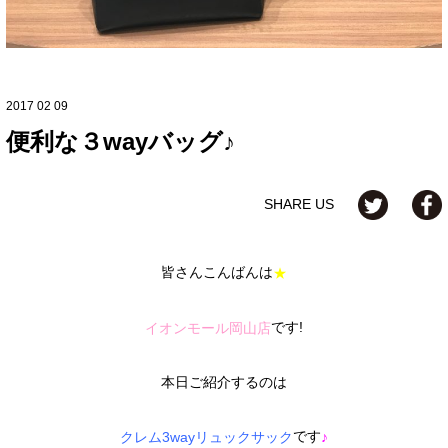
2017 02 09
便利な３wayバッグ♪
SHARE US
皆さんこんばんは
★
です!
イオンモール岡山店
本日ご紹介するのは
です
クレム3wayリュックサック
♪