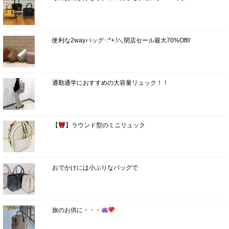
便利な2wayバッグ･:*+.\＼閉店セール最大70%Off//
通勤通学におすすめの大容量リュック！！
【
】ラウンド型のミニリュック
おでかけには小ぶりなバッグで
旅のお供に・・・