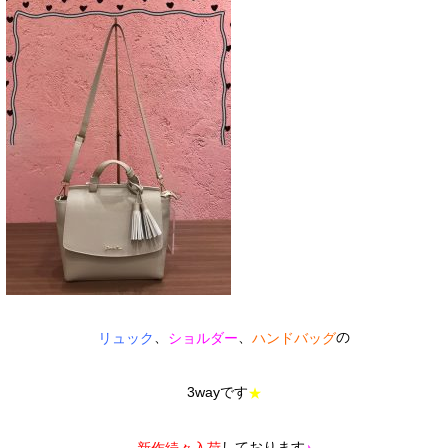
、
、
の
リュック
ショルダー
ハンドバッグ
3wayです
★
しております