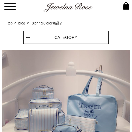
top
blog
ＳpringＣolor商品☆
CATEGORY