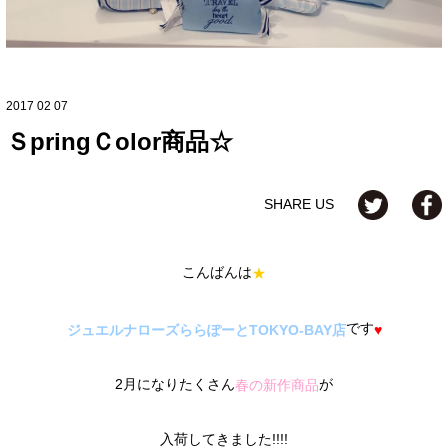
2017 02 07
ＳpringＣolor商品☆
SHARE US
こんばんは
★
です
ジュエルナローズららぽーとTOKYO-BAY店
♥
2月になりたくさん
が
春の新作商品
入荷してきました!!!!