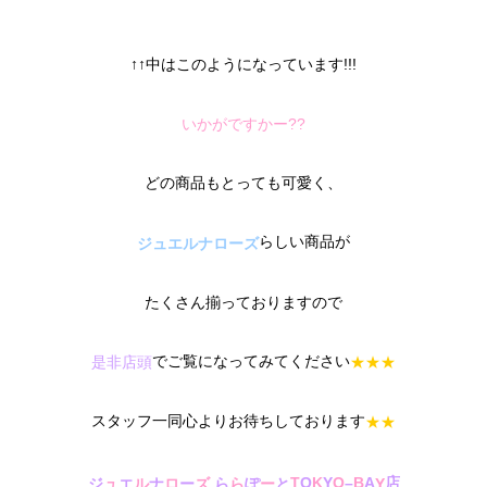
↑↑中はこのようになっています!!!
いかがですかー??
どの商品もとっても可愛く、
らしい商品が
ジュエルナローズ
たくさん揃っておりますので
でご覧になってみてください
是非店頭
★
★
★
スタッフ一同心よりお待ちしております
★
★
A
店
T
O
K
Y
O
–
B
ジ
ュ
エ
ル
ナ
ロ
ー
ズ
ら
ら
ぽ
ー
と
Y