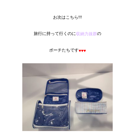
お次はこちら!!!
旅行に持って行くのに
の
収納力抜群
ポーチたちです
♥
♥
♥