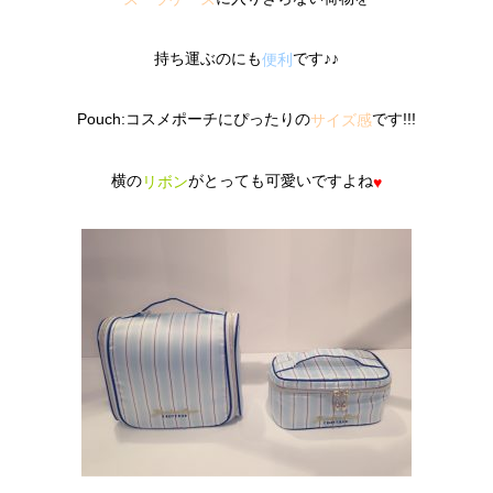
持ち運ぶのにも
です♪♪
便利
Pouch:コスメポーチにぴったりの
です!!!
サイズ感
横の
がとっても可愛いですよね
リボン
♥