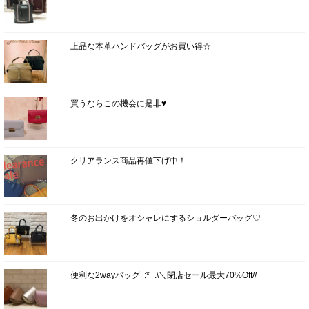
上品な本革ハンドバッグがお買い得☆
買うならこの機会に是非♥
クリアランス商品再値下げ中！
冬のお出かけをオシャレにするショルダーバッグ♡
便利な2wayバッグ･:*+.\＼閉店セール最大70%Off//