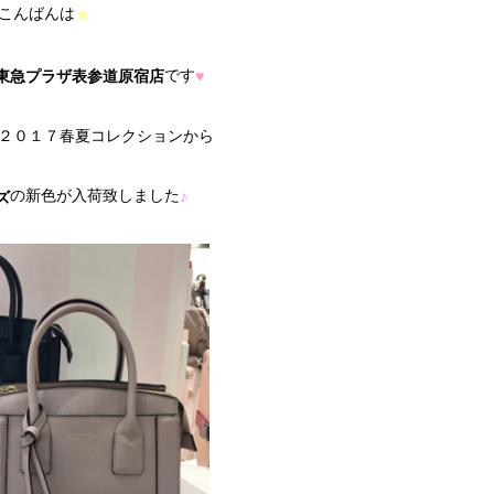
こんばんは
★
です
ose 東急プラザ表参道原宿店
♥
２０１７春夏コレクションから
の新色が入荷致しました
♪
ズ