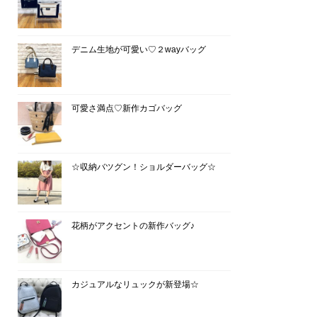
デニム生地が可愛い♡２wayバッグ
可愛さ満点♡新作カゴバッグ
☆収納バツグン！ショルダーバッグ☆
花柄がアクセントの新作バッグ♪
カジュアルなリュックが新登場☆