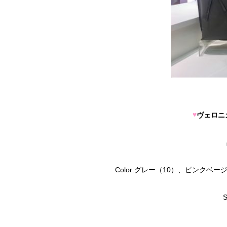
♥
ヴェロニ
Color:グレー（10）、ピンクベ
S