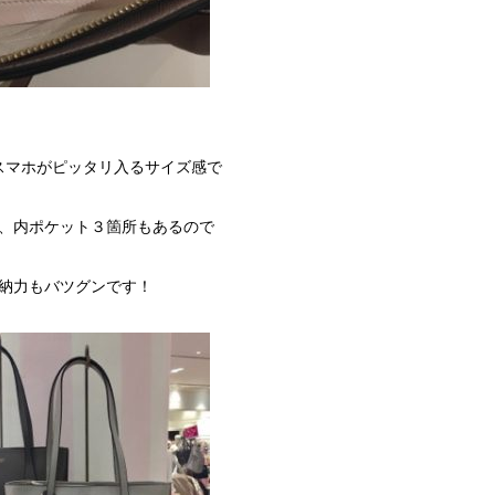
スマホがピッタリ入るサイズ感で
、内ポケット３箇所もあるので
納力もバツグンです！