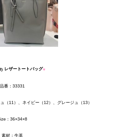
レザートートバッグ
♥
カ
品番：33331
ージュ（11）、ネイビー（12）、グレージュ（13）
ize：36×34×8
素材：牛革