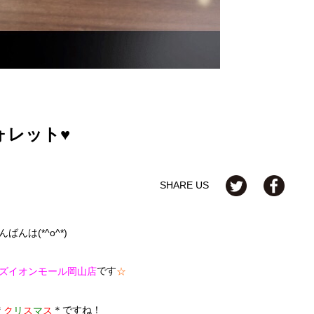
ォレット♥
SHARE US
んばんは(*^o^*)
です
ズイオンモール岡山店
☆
＊
＊ですね！
ク
リ
ス
マ
ス