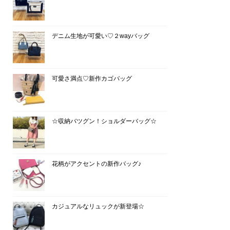
デニム生地が可愛い♡２wayバッグ
可愛さ満点♡新作カゴバッグ
☆収納バツグン！ショルダーバッグ☆
花柄がアクセントの新作バッグ♪
カジュアルなリュックが新登場☆