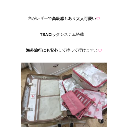
角がレザーで
もあり
大人可愛い
高級感
♡
システム搭載！
TSAロック
して持って行けますよ
海外旅行にも安心
♡