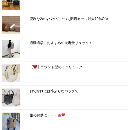
便利な2wayバッグ･:*+.\＼閉店セール最大70%Off//
通勤通学におすすめの大容量リュック！！
【
】ラウンド型のミニリュック
おでかけには小ぶりなバッグで
旅のお供に・・・