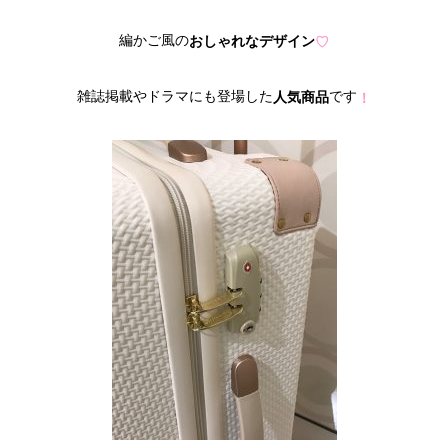
編かご風の
おしゃれなデザイン
♡
雑誌掲載やドラマにも登場した
です
人気商品
！