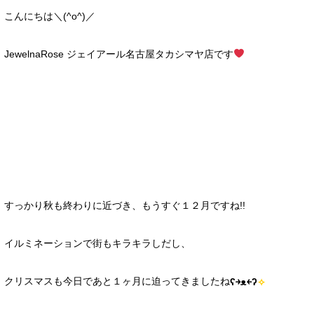
こんにちは＼(^o^)／
JewelnaRose ジェイアール名古屋タカシマヤ店です
すっかり秋も終わりに近づき、もうすぐ１２月ですね!!
イルミネーションで街もキラキラしだし、
クリスマスも今日であと１ヶ月に迫ってきましたね
ʕ￫ᴥ￩ʔ
✧