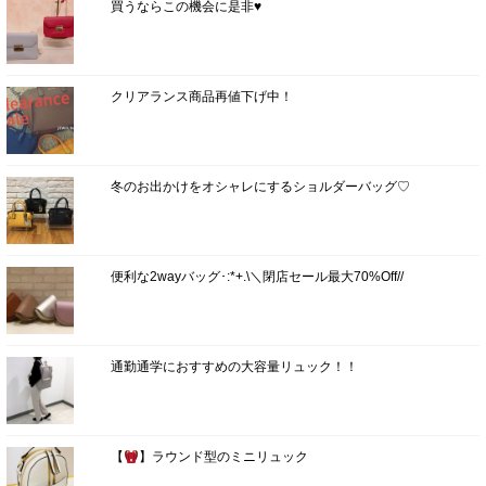
買うならこの機会に是非♥
クリアランス商品再値下げ中！
冬のお出かけをオシャレにするショルダーバッグ♡
便利な2wayバッグ･:*+.\＼閉店セール最大70%Off//
通勤通学におすすめの大容量リュック！！
【
】ラウンド型のミニリュック