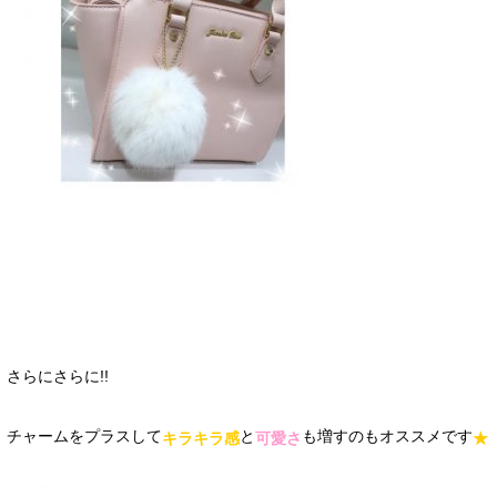
さらにさらに!!
チャームをプラスして
と
も増すのもオススメです
キラキラ感
可愛さ
★