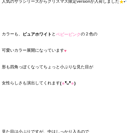
人気のサラシリーズからクリスマス限定versionが入荷しました
॰
★
*
カラーも、
と
の２色の
ピュアホワイト
ベビーピンク
可愛いカラー展開になっています
♥
形も四角っぽくなってちょっと小ぶりな見た目が
女性らしさも演出してくれます
(
❛ัᴗ❛ั
)
∗
∗
見た目は小ぶりですが、中はしっかり入るので