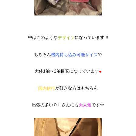
中はこのような
になっています!!!
デザイン
もちろん
で
機内持ち込み可能サイズ
大体1泊～2泊目安になっています
♥
が好きな方はもちろん
国内旅行
出張の多いＯＬさんにも
です☆
大人気