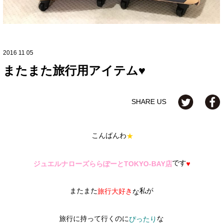
2016 11 05
またまた旅行用アイテム♥
SHARE US
こんばんわ
★
です
ジュエルナローズららぽーとTOKYO-BAY店
♥
またまた
私が
旅行大好き
な
旅行に持って行くのに
な
ぴったり