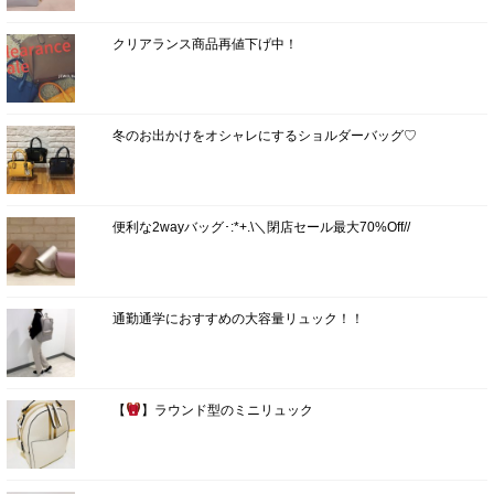
クリアランス商品再値下げ中！
冬のお出かけをオシャレにするショルダーバッグ♡
便利な2wayバッグ･:*+.\＼閉店セール最大70%Off//
通勤通学におすすめの大容量リュック！！
【
】ラウンド型のミニリュック