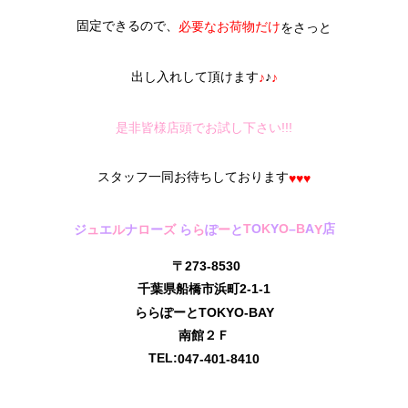
固定できるので、
必要なお荷物だけ
をさっと
出し入れして頂けます
♪
♪
♪
是非皆様店頭でお試し下さい!!!
スタッフ一同お待ちしております
♥♥♥
A
店
T
O
K
Y
O
–
B
ジ
ュ
エ
ル
ナ
ロ
ー
ズ
ら
ら
ぽ
ー
と
Y
〒273-8530
千葉県船橋市浜町2-1-1
ららぽーとTOKYO-BAY
南館２Ｆ
TEL:
047-401-8410