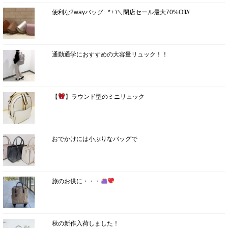
便利な2wayバッグ･:*+.\＼閉店セール最大70%Off//
通勤通学におすすめの大容量リュック！！
【
】ラウンド型のミニリュック
おでかけには小ぶりなバッグで
旅のお供に・・・
秋の新作入荷しました！