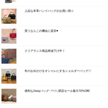
上品な本革ハンドバッグがお買い得☆
買うならこの機会に是非♥
クリアランス商品再値下げ中！
冬のお出かけをオシャレにするショルダーバッグ♡
便利な2wayバッグ･:*+.\＼閉店セール最大70%Off//