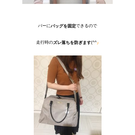
バーに
できるので
バッグを固定
走行時の
(^^
ズレ落ちを防ぎます
♪