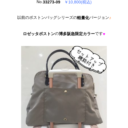
No.
33273-09
￥10,800(税込)
以前のボストンバッグシリーズの
バージョン
軽量化
♪
の
です
ロゼッタボストン
博多阪急限定カラー
♥