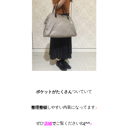
ついていて
ポケットがたくさん
しやすい内装になってます
整理整頓
♪
ぜひ
ご覧くださいね
で
(^^
店頭
♪