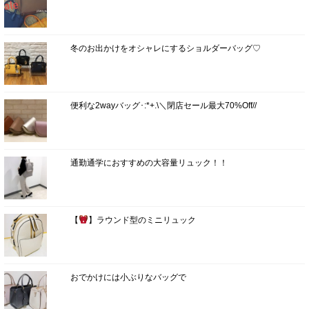
冬のお出かけをオシャレにするショルダーバッグ♡
便利な2wayバッグ･:*+.\＼閉店セール最大70%Off//
通勤通学におすすめの大容量リュック！！
【
】ラウンド型のミニリュック
おでかけには小ぶりなバッグで