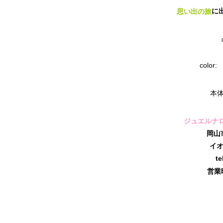
に
思い出の旅
colo
本体
ジュエルナ
岡山
イオ
te
営業時