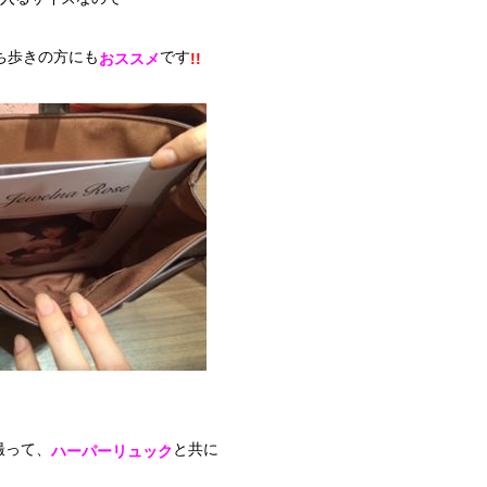
ち歩きの方にも
です
おススメ
!!
撮って、
と共に
ハーパーリュック