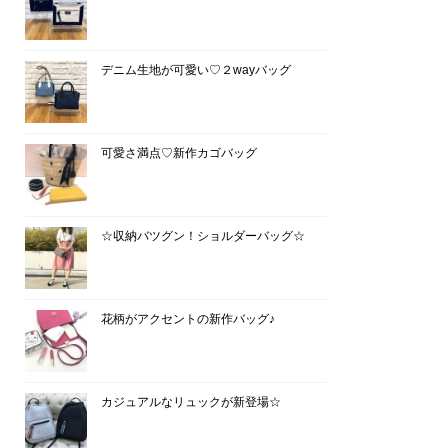
デニム生地が可愛い♡２wayバッグ
可愛さ満点♡新作カゴバッグ
☆収納バツグン！ショルダーバッグ☆
花柄がアクセントの新作バッグ♪
カジュアルなリュックが新登場☆