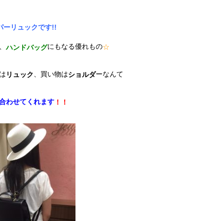
パーリュックです!!
、
にもなる優れもの
☆
ハンドバッグ
は
、買い物は
ーなんて
リュック
ショルダ
合わせてくれます
！！