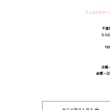
ジ
ュ
エ
ル
ナ
ロ
ー
千葉
ららぽ
TE
月曜～木
金曜～日曜
全ての商品を見る