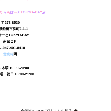
T
O
K
Y
O
–
B
A
Y
店
ズ
ら
ら
ぽ
ー
と
〒273-8530
県船橋市浜町2-1-1
ーとTOKYO-BAY
南館２Ｆ
L:
047-401-8410
間
営業時
曜 10:00-20:00
・祝日 10:00-21:00
全国のショップリストを見る