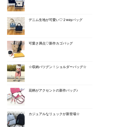
デニム生地が可愛い♡２wayバッグ
可愛さ満点♡新作カゴバッグ
☆収納バツグン！ショルダーバッグ☆
花柄がアクセントの新作バッグ♪
カジュアルなリュックが新登場☆