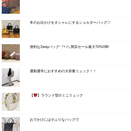
冬のお出かけをオシャレにするショルダーバッグ♡
便利な2wayバッグ･:*+.\＼閉店セール最大70%Off//
通勤通学におすすめの大容量リュック！！
【
】ラウンド型のミニリュック
おでかけには小ぶりなバッグで