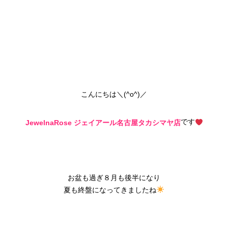
こんにちは＼(^o^)／
です
JewelnaRose ジェイアール名古屋タカシマヤ店
お盆も過ぎ８月も後半になり
夏も終盤になってきましたね