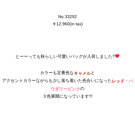
No.33292
￥12,960(in tax)
とーーっても秋らしい可愛いバッグが入荷しました?
カラーも定番色な
と
キャメル
アクセントカラーながらも少し落ち着いた色合いになった
・
レッド
パ
の
ウダリーピンク
３色展開になっています!!!