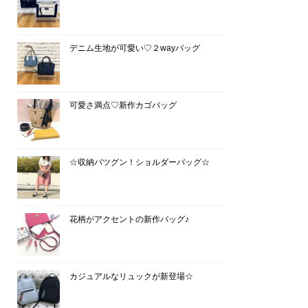
デニム生地が可愛い♡２wayバッグ
可愛さ満点♡新作カゴバッグ
☆収納バツグン！ショルダーバッグ☆
花柄がアクセントの新作バッグ♪
カジュアルなリュックが新登場☆