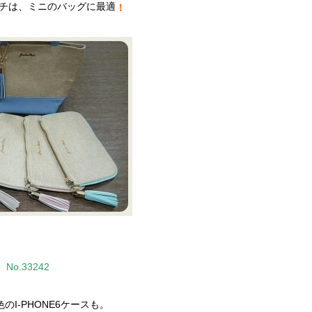
チは、ミニのバッグに最適
！
No.33242
のI-PHONE6ケースも。