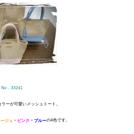
No．33241
カラーが可愛いメッシュトート。
の4色です。
・
・
ベージュ
ピンク
ブルー