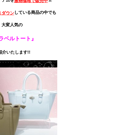
イテムを
☆
激熱価格で販売中
している商品の中でも
スダウン
大変人気の
ラベルトート』
紹介いたします!!