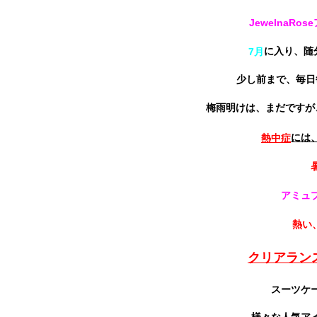
JewelnaR
に入り、随
7月
少し前まで、毎日
梅雨明けは、まだですが
には
熱中症
アミュ
熱い
クリアランス
スーツケ