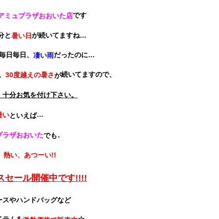
です
oseアミュプラザおおいた店
分と
が続いてますね…
暑い日
毎日毎日、
だったのに…
凄い雨
、
続いてますので、
30度越えの暑さ
が
、十分お気を付け下さい。
…
暑い
といえば
、
プラザおおいた
でも
、熱い、あつーい!!
セール開催中です!!!!
ースやハンドバッグなど