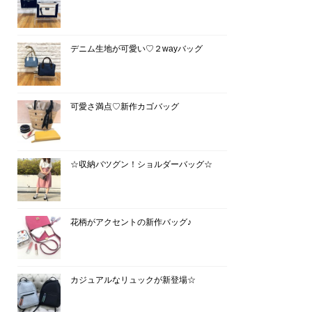
デニム生地が可愛い♡２wayバッグ
可愛さ満点♡新作カゴバッグ
☆収納バツグン！ショルダーバッグ☆
花柄がアクセントの新作バッグ♪
カジュアルなリュックが新登場☆