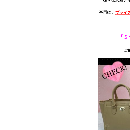
様々な人気ア
本日は、
プライ
『ミ
ご