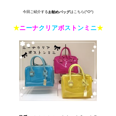
今回ご紹介する
はこちら(^O^)
お勧めバッグ
★
ニ
ー
ナ
ク
リ
ア
ボ
ス
ト
ン
ミ
ニ
★