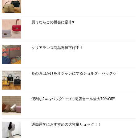
買うならこの機会に是非♥
クリアランス商品再値下げ中！
冬のお出かけをオシャレにするショルダーバッグ♡
便利な2wayバッグ･:*+.\＼閉店セール最大70%Off//
通勤通学におすすめの大容量リュック！！