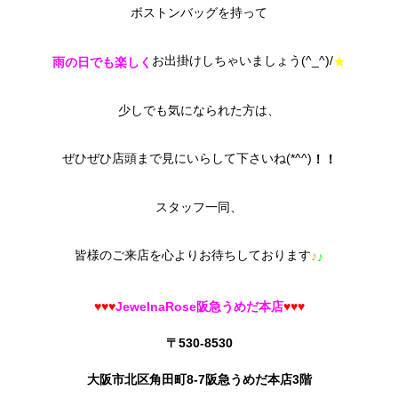
ボストンバッグを持って
お出掛けしちゃいましょう(^_^)/
★
雨の日でも楽しく
少しでも気になられた方は、
ぜひぜひ店頭まで見にいらして下さいね(*^^)
！！
スタッフ一同、
皆様のご来店を心よりお待ちしております
♪
♪
♥♥♥
JewelnaRose阪急うめだ本店
♥♥♥
〒530-8530
大阪市北区角田町8-7阪急うめだ本店3階