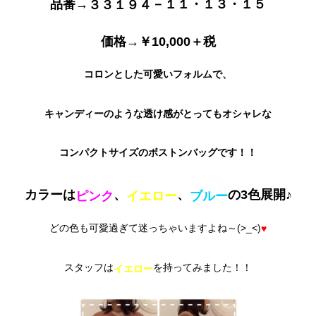
品番→
－１１・１３・１５
３３１９４
価格→￥10,000＋税
コロンとした可愛いフォルムで、
キャンディーのような透け感がとってもオシャレな
コンパクトサイズのボストンバッグです！！
カラーは
、
、
の3色展開♪
ピンク
イエロー
ブルー
どの色も可愛過ぎて迷っちゃいますよね～(>_<)
♥
スタッフは
を持ってみました！！
イエロー