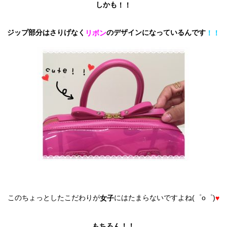
しかも
！！
ジップ部分はさりげなく
のデザインになっているんです
リボン
！！
このちょっとしたこだわりが
にはたまらないですよね(゜o゜)
女子
♥
もちろん！！