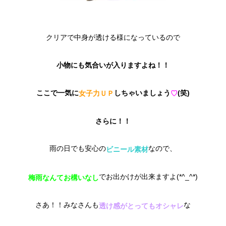
クリアで中身が透ける様になっているので
小物にも気合いが入りますよね！！
ここで一気に
しちゃいましょう
(笑)
女子力ＵＰ
♡
さらに！！
雨の日でも安心の
なので、
ビニール素材
でお出かけが出来ますよ(*^_^*)
梅雨なんてお構いなし
さあ！！みなさんも
な
透け感がとってもオシャレ