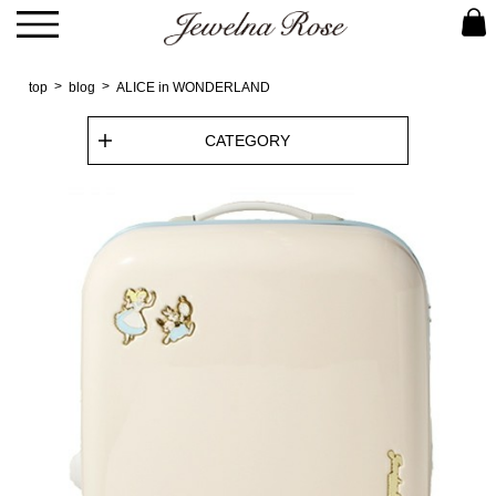
top
blog
ALICE in WONDERLAND
CATEGORY