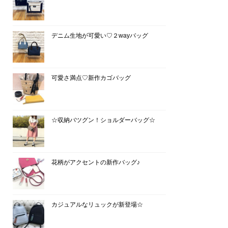
デニム生地が可愛い♡２wayバッグ
可愛さ満点♡新作カゴバッグ
☆収納バツグン！ショルダーバッグ☆
花柄がアクセントの新作バッグ♪
カジュアルなリュックが新登場☆