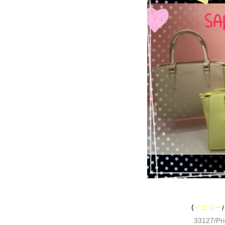
(
イエロー
/
33127/