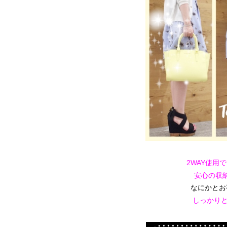
2WAY使用
安心の収
なにかとお
しっかり