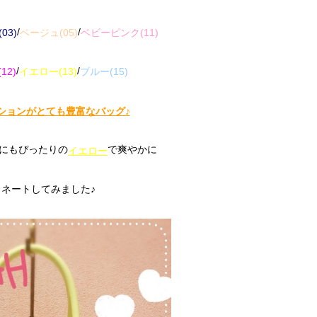
/
/
03)
ベージュ(05)
ベビーピンク(11)
/
/
12)
イエロー(13)
ブルー(15)
ションがとても豊富なバッグ♪
にもぴったりの
で爽やかに
イエロー
ネートしてみました♪