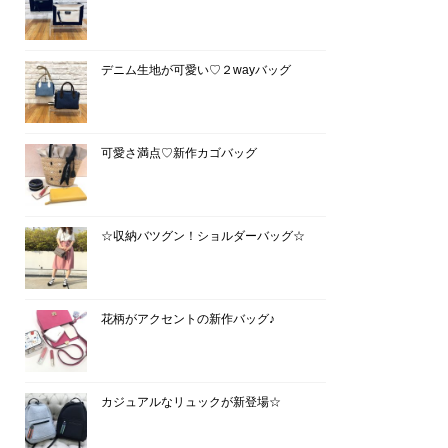
デニム生地が可愛い♡２wayバッグ
可愛さ満点♡新作カゴバッグ
☆収納バツグン！ショルダーバッグ☆
花柄がアクセントの新作バッグ♪
カジュアルなリュックが新登場☆