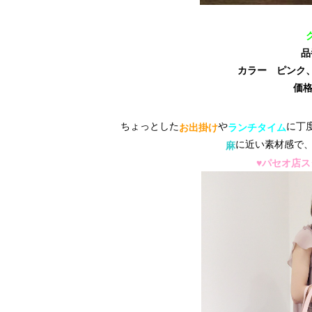
品
カラー ピンク
価格
ちょっとした
や
に丁
お出掛け
ランチタイム
に近い素材感で
麻
♥パセオ店ス