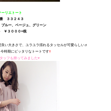
クーリエトート
番 ３３２４３
、ブルー、ベージュ、グリーン
 ￥３０００+税
度良い大きさで、ユラユラ揺れるタッセルが可愛らしい♬
、今時期にピッタリなトートです
‼
タッフも持ってみました♥