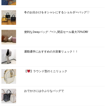
冬のお出かけをオシャレにするショルダーバッグ♡
便利な2wayバッグ･:*+.\＼閉店セール最大70%Off//
通勤通学におすすめの大容量リュック！！
【
】ラウンド型のミニリュック
おでかけには小ぶりなバッグで