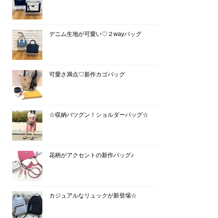
デニム生地が可愛い♡２wayバッグ
可愛さ満点♡新作カゴバッグ
☆収納バツグン！ショルダーバッグ☆
花柄がアクセントの新作バッグ♪
カジュアルなリュックが新登場☆