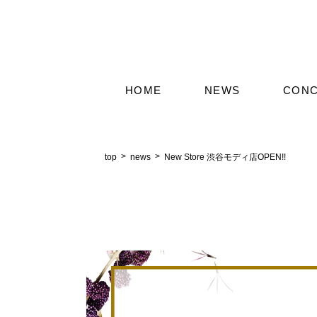
HOME
NEWS
CON
top
news
New Store 渋谷モディ店OPEN!!