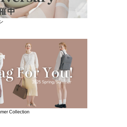
ン
r Collection