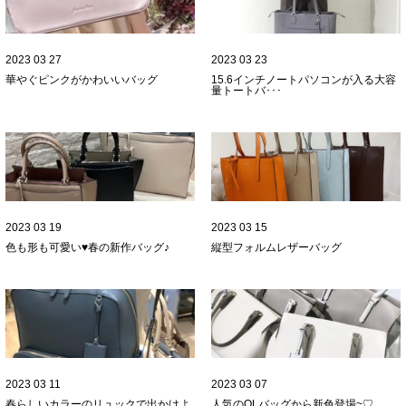
2023 03 27
2023 03 23
華やぐピンクがかわいいバッグ
15.6インチノートパソコンが入る大容
量トートバ･･･
2023 03 19
2023 03 15
色も形も可愛い♥春の新作バッグ♪
縦型フォルムレザーバッグ
2023 03 11
2023 03 07
春らしいカラーのリュックで出かけよ
人気のOLバッグから新色登場~♡