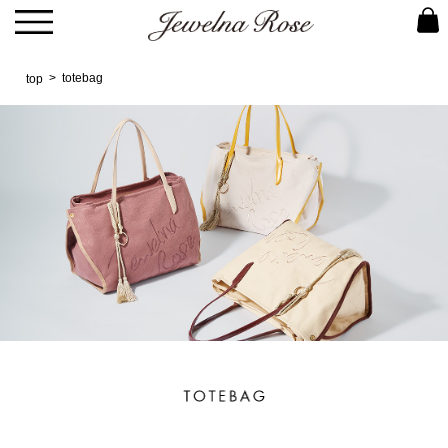
totebag
top